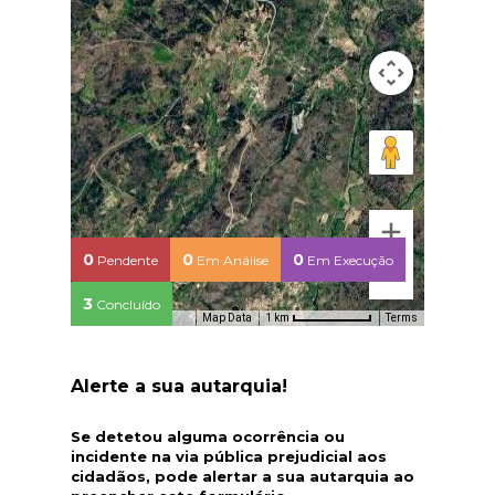
0
0
0
Pendente
Em Análise
Em Execução
3
Concluído
Map Data
Terms
1 km
Alerte a sua autarquia!
Se detetou alguma ocorrência ou
incidente na via pública prejudicial aos
cidadãos, pode alertar a sua autarquia ao