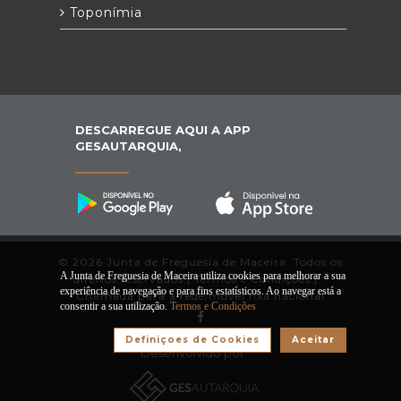
Toponímia
DESCARREGUE AQUI A APP
GESAUTARQUIA,
© 2026 Junta de Freguesia de Maceira. Todos os
A Junta de Freguesia de Maceira utiliza cookies para melhorar a sua
direitos reservados |
Termos e Condições
|
*
experiência de navegação e para fins estatísticos. Ao navegar está a
Chamada para a rede/móvel fixa nacional
consentir a sua utilização.
Termos e Condições
Definiçoes de Cookies
Aceitar
Desenvolvido por: