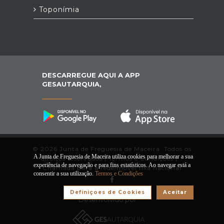
Toponímia
DESCARREGUE AQUI A APP
GESAUTARQUIA,
© 2026 Junta de Freguesia de Maceira. Todos os
A Junta de Freguesia de Maceira utiliza cookies para melhorar a sua
direitos reservados |
Termos e Condições
|
*
experiência de navegação e para fins estatísticos. Ao navegar está a
Chamada para a rede/móvel fixa nacional
consentir a sua utilização.
Termos e Condições
Definiçoes de Cookies
Aceitar
Desenvolvido por: